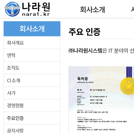
회사소개
회사소개
주요 인증
회사개요
㈜나라원시스템
은 IT 분야의
연혁
조직도
CI 소개
사가
경영현황
주요인증
공지사항