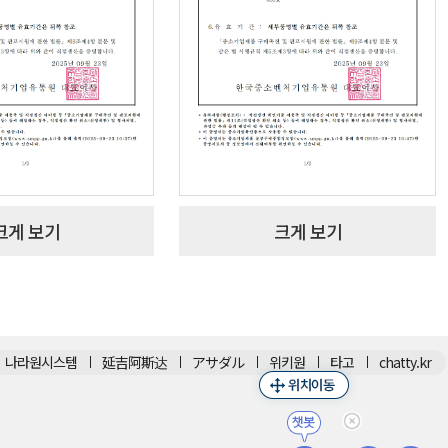
크게 보기
크게 보기
나라원시스템
延吉阿斯达
アサダル
위키원
타고
chatty.kr