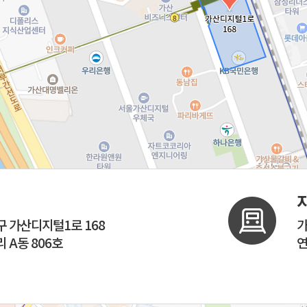
 가산디지털1로 168
가
A동 806호
연