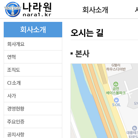
회사소개
회사소개
오시는 길
회사개요
본사
연혁
조직도
CI 소개
사가
경영현황
주요인증
공지사항